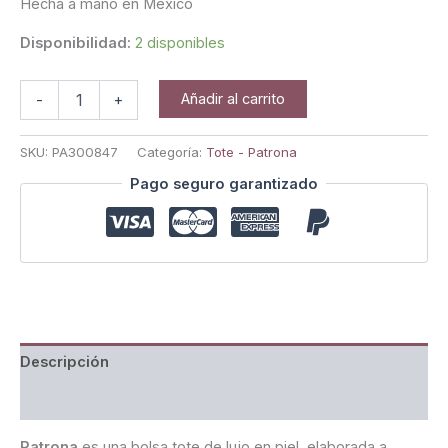
Hecha a mano en México
Disponibilidad:
2 disponibles
Añadir al carrito
-
+
SKU:
PA300847
Categoría:
Tote - Patrona
Pago seguro garantizado
Descripción
Valoraciones (0)
Patrona
es una bolsa tote de lujo en piel, elaborada a