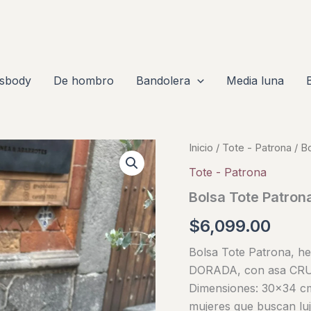
sbody
De hombro
Bandolera
Media luna
Inicio
/
Tote - Patrona
/ B
Tote - Patrona
Bolsa Tote Patro
$
6,099.00
Bolsa Tote Patrona, h
DORADA, con asa CRU
Dimensiones: 30×34 cm.
mujeres que buscan luj