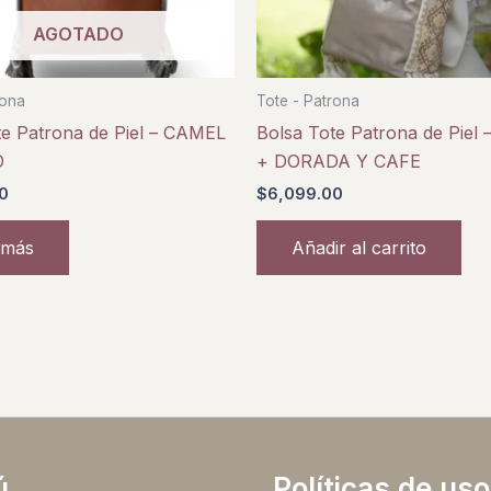
AGOTADO
rona
Tote - Patrona
te Patrona de Piel – CAMEL
Bolsa Tote Patrona de Piel
O
+ DORADA Y CAFE
0
$
6,099.00
 más
Añadir al carrito
ú
Políticas de uso